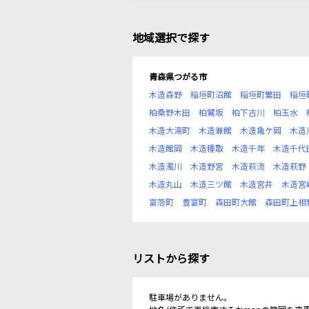
地域選択で探す
青森県つがる市
木造森野
稲垣町沼館
稲垣町繁田
稲垣
柏桑野木田
柏鷺坂
柏下古川
柏玉水
木造大湯町
木造兼館
木造亀ケ岡
木造
木造館岡
木造種取
木造千年
木造千代
木造濁川
木造野宮
木造萩流
木造萩野
木造丸山
木造三ツ館
木造宮井
木造宮
富萢町
豊富町
森田町大館
森田町上相
リストから探す
駐車場がありません。