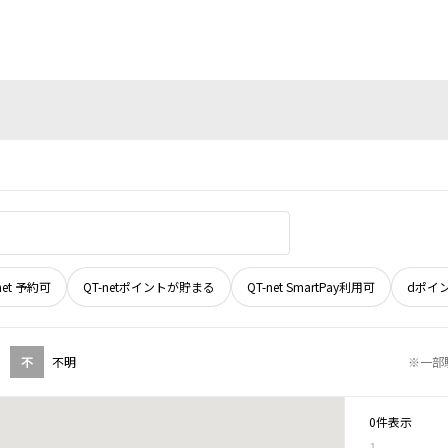
net 予約可
QT-netポイントが貯まる
QT-net SmartPay利用可
dポイ
不
不明
※一部
0件表示
1