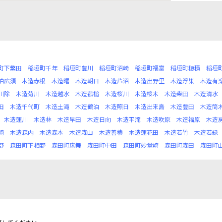
町下繁田
稲垣町千年
稲垣町豊川
稲垣町沼崎
稲垣町福富
稲垣町穂積
稲垣
柏広須
木造赤根
木造曙
木造朝日
木造芦沼
木造出野里
木造浮巣
木造有
川除
木造菊川
木造越水
木造菰槌
木造桜川
木造桜木
木造柴田
木造清水
田
木造千代町
木造土滝
木造鶴泊
木造照日
木造出来島
木造豊田
木造筒
木造蓮川
木造林
木造早田
木造日向
木造平滝
木造吹原
木造福原
木造
崎
木造森内
木造森本
木造森山
木造善積
木造蓮花田
木造若竹
木造若緑
野
森田町下相野
森田町床舞
森田町中田
森田町妙堂崎
森田町森田
森田町