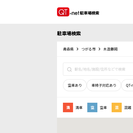
駐車場検索
駐車場検索
青森県
つがる市
木造藤岡
空車あり
車椅子対応あり
QT-
満
満車
空
空車
混
混雑