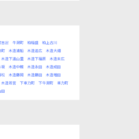
町吉出
牛潟町
柏稲盛
柏上古川
楽町
木造浦船
木造追広
木造大畑
木造下遠山里
木造下福原
木造末広
木坂
木造中館
木造永田
木造成田
房松
木造藤岡
木造藤田
木造増田
木造若宮
下車力町
下牛潟町
車力町
山田