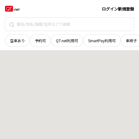
青森県
つがる市
柏下古川
地域選択で探す
ログイン
新規登録
空車あり
予約可
QT-net利用可
SmartPay利用可
車椅子