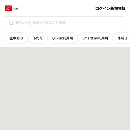
青森県
むつ市
十二林
地域選択で探す
ログイン
新規登録
空車あり
予約可
QT-net利用可
SmartPay利用可
車椅子