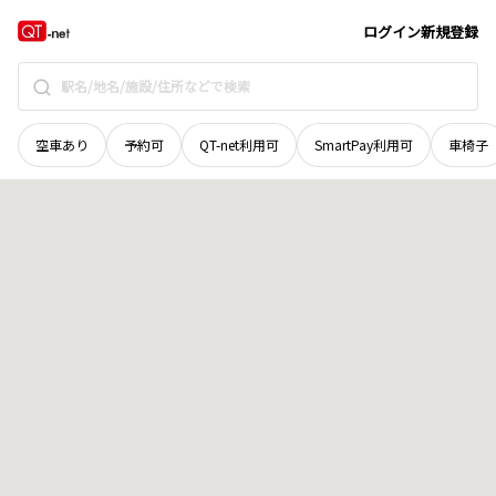
青森県
むつ市
大湊上町
地域選択で探す
ログイン
新規登録
空車あり
予約可
QT-net利用可
SmartPay利用可
車椅子