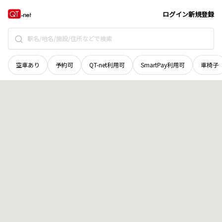
青森県
むつ市
小川町
地域選択で探す
ログイン
新規登録
空車あり
予約可
QT-net利用可
SmartPay利用可
車椅子