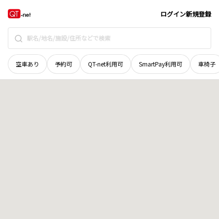
青森県
むつ市
文京町
地域選択で探す
ログイン
新規登録
空車あり
予約可
QT-net利用可
SmartPay利用可
車椅子