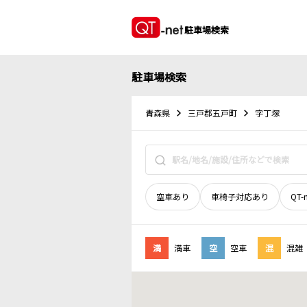
駐車場検索
駐車場検索
青森県
三戸郡五戸町
字丁塚
空車あり
車椅子対応あり
QT-
満
満車
空
空車
混
混雑