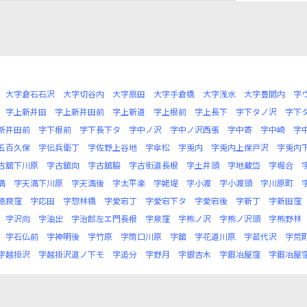
大字倉石石沢
大字切谷内
大字扇田
大字手倉橋
大字浅水
大字豊間内
字
字上新井田
字上新井田前
字上新道
字上根前
字上長下
字下タノ沢
字下
新井田前
字下根前
字下長下タ
字中ノ沢
字中ノ沢西張
字中寄
字中崎
字
五百久保
字伝兵衛丁
字佐野上谷地
字傘松
字兎内
字兎内上保戸沢
字兎内
古舘下川原
字古舘向
字古舘脇
字古街道長根
字土井頭
字地蔵岱
字堀合
満
字天満下川原
字天満後
字太平楽
字姥堤
字小渡
字小渡頭
字川原町
徳良窪
字応田
字惣林橋
字愛宕丁
字愛宕下タ
字愛宕後
字新丁
字新田窪
字沢向
字油出
字治郎左エ門長根
字泉窪
字熊ノ沢
字熊ノ沢頭
字熊野林
字石仏前
字神明後
字竹原
字筒口川原
字舘
字花道川原
字苗代沢
字荒
字越掛沢
字越掛沢道ノ下モ
字追分
字野月
字銀杏木
字鍜冶屋窪
字鍜冶屋