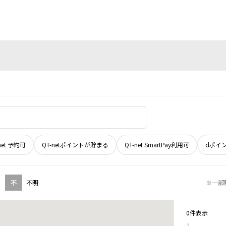
net 予約可
QT-netポイントが貯まる
QT-net SmartPay利用可
dポイ
不
不明
※一部
0件表示
1