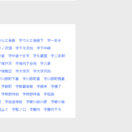
ウルエ長根
字ウルエ長根下
字一本木
タノ沢頭
字下モ沢向
字下中崎
中道
字中道十文字
字久蔵窪
字二本柳
下保戸沢
字兎内下谷地
字八景
字塚無岱
字大学沢
字大学沢向
字川原町下裏
字川原町裏
字川原町西裏
字新町
字新蔵長根
字根岸
字横丁
字熊野林前
字熊野林後
字狐森
町
字虫追塚前
字蛯川前川原
字蛯川後
窪上ミ
字鮫ノ口
字鹿内
字鹿内下モ