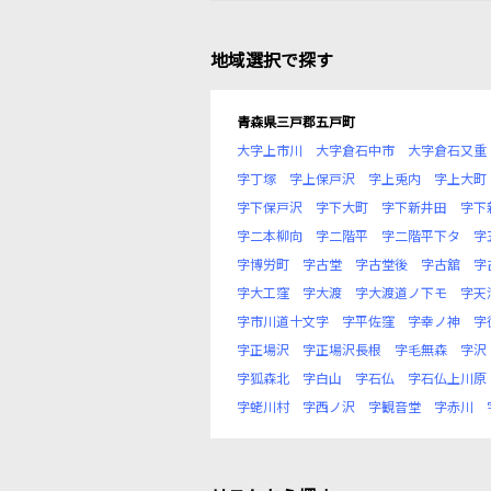
地域選択で探す
青森県三戸郡五戸町
大字上市川
大字倉石中市
大字倉石又重
字丁塚
字上保戸沢
字上兎内
字上大町
字下保戸沢
字下大町
字下新井田
字下
字二本柳向
字二階平
字二階平下タ
字
字博労町
字古堂
字古堂後
字古舘
字
字大工窪
字大渡
字大渡道ノ下モ
字天
字市川道十文字
字平佐窪
字幸ノ神
字
字正場沢
字正場沢長根
字毛無森
字沢
字狐森北
字白山
字石仏
字石仏上川原
字蛯川村
字西ノ沢
字観音堂
字赤川