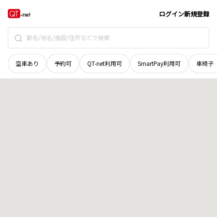
青森県
三戸郡五戸町
字上大町
地域選択で探す
ログイン
新規登録
空車あり
予約可
QT-net利用可
SmartPay利用可
車椅子