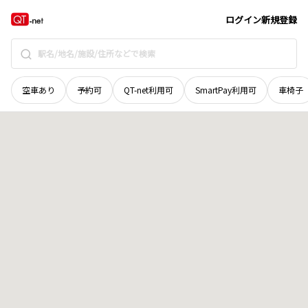
青森県
三戸郡五戸町
字下保戸沢
地域選択で探す
ログイン
新規登録
空車あり
予約可
QT-net利用可
SmartPay利用可
車椅子