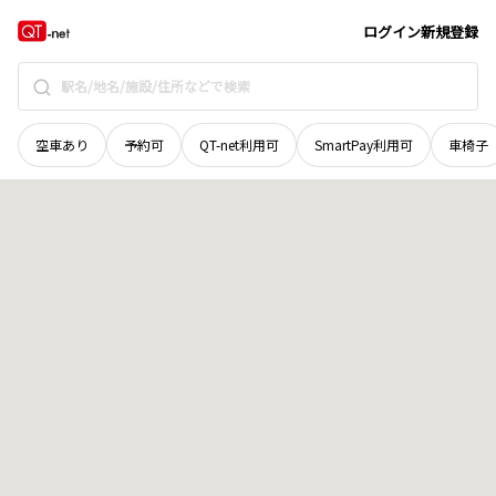
青森県
三戸郡五戸町
字八景
地域選択で探す
ログイン
新規登録
空車あり
予約可
QT-net利用可
SmartPay利用可
車椅子