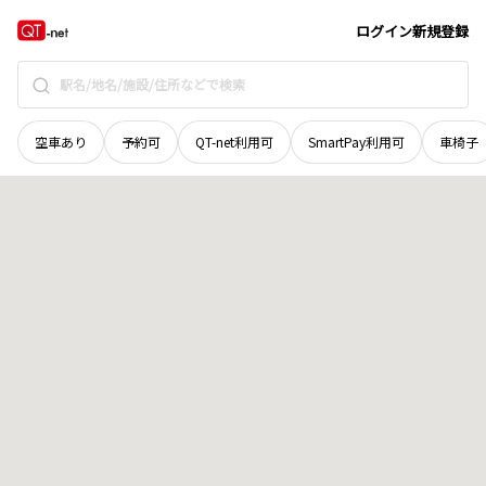
青森県
三戸郡五戸町
字川原町下裏
地域選択で探す
ログイン
新規登録
空車あり
予約可
QT-net利用可
SmartPay利用可
車椅子