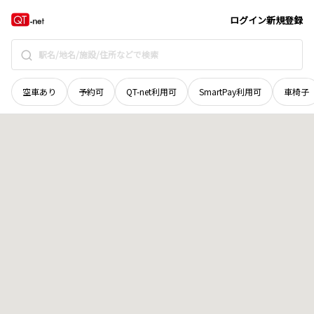
青森県
三戸郡五戸町
字蛯川前川原
地域選択で探す
ログイン
新規登録
空車あり
予約可
QT-net利用可
SmartPay利用可
車椅子