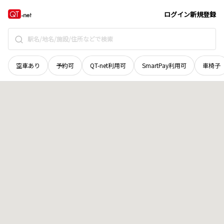
青森県
三戸郡五戸町
字赤川
地域選択で探す
ログイン
新規登録
空車あり
予約可
QT-net利用可
SmartPay利用可
車椅子