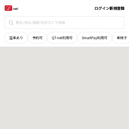
青森県
三戸郡南部町
大字法光寺
地域選択で探す
ログイン
新規登録
空車あり
予約可
QT-net利用可
SmartPay利用可
車椅子