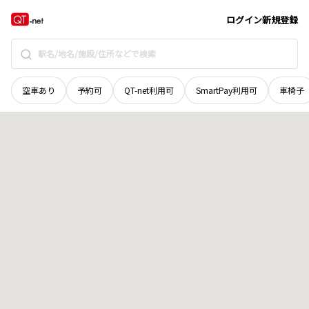
青森県
三沢市
八幡
地域選択で探す
ログイン
新規登録
空車あり
予約可
QT-net利用可
SmartPay利用可
車椅子