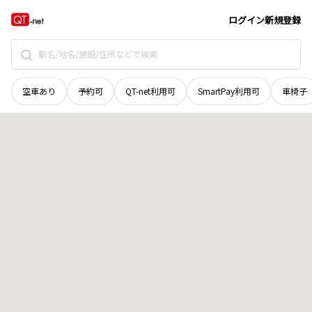
青森県
三沢市
前平
地域選択で探す
ログイン
新規登録
空車あり
予約可
QT-net利用可
SmartPay利用可
車椅子