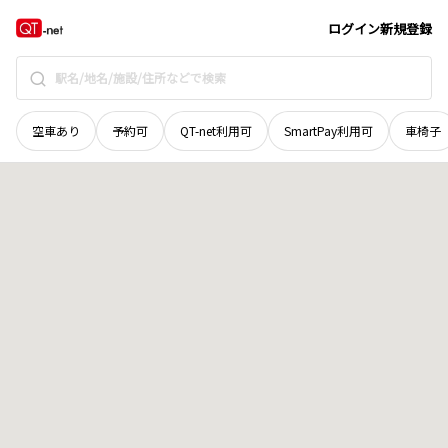
青森県
三沢市
幸町
地域選択で探す
ログイン
新規登録
空車あり
予約可
QT-net利用可
SmartPay利用可
車椅子