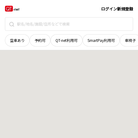
青森県
上北郡おいらせ町
中下田
地域選択で探す
ログイン
新規登録
空車あり
予約可
QT-net利用可
SmartPay利用可
車椅子