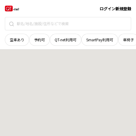
青森県
上北郡おいらせ町
新助川原
地域選択で探す
ログイン
新規登録
空車あり
予約可
QT-net利用可
SmartPay利用可
車椅子