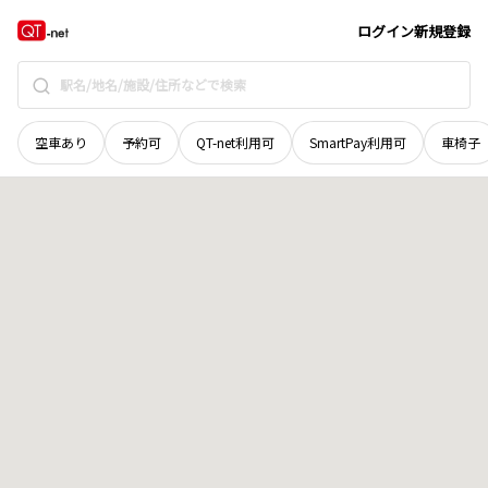
青森県
上北郡七戸町
字七戸深山
地域選択で探す
ログイン
新規登録
空車あり
予約可
QT-net利用可
SmartPay利用可
車椅子