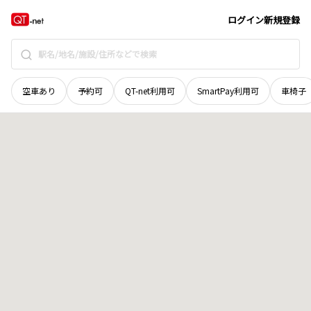
青森県
上北郡七戸町
字中野
地域選択で探す
ログイン
新規登録
空車あり
予約可
QT-net利用可
SmartPay利用可
車椅子