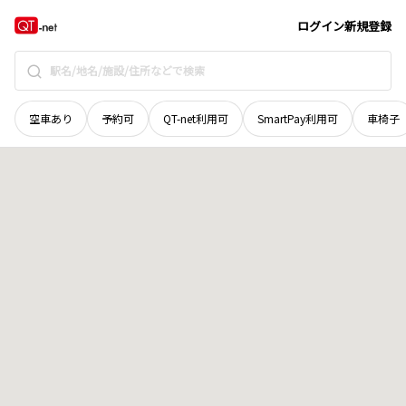
青森県
上北郡七戸町
字中鳥谷
地域選択で探す
ログイン
新規登録
空車あり
予約可
QT-net利用可
SmartPay利用可
車椅子