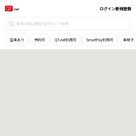
青森県
上北郡七戸町
字倉越
地域選択で探す
ログイン
新規登録
空車あり
予約可
QT-net利用可
SmartPay利用可
車椅子