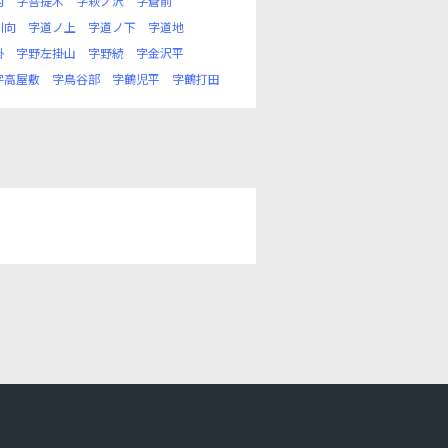
内
字菩提木
字萩ノ沢
字蒼前
川向
字道ノ上
字道ノ下
字道地
掛
字野左掛山
字野続
字金沢平
字高屋敷
字鳥谷部
字鶴児平
字鶴打田