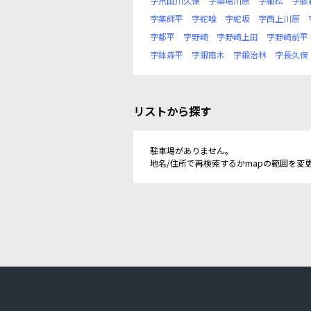
字笊田川久保
字簗場川原
字細松
字膝
字薬師平
字蛇喰
字蛇坂
字西上川原
字都平
字野崎
字野崎上田
字野崎前平
字鉢森平
字銀南木
字鍛治林
字長久保
リストから探す
駐車場がありません。
地名/住所で再検索するかmapの範囲を変