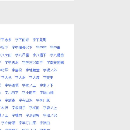
字下志多
字下田坪
字下見町
花松下
字中岫長沢下
字中村
字中田
字八ケ田
字八尺堂
字八幡下
字八幡岳
下
字卒古沢
字卒古沢南平
字南天間舘
字哘平
字唐松
字地蔵堂
字坂ノ外
字大池
字大沢
字大渡
字天王
沢
字宇道坂
字家ノ上
字家ノ下
向
字小田下
字小田平
字尾山頭
森
字放森
字有田沢
字李川原
ノ木沢
字根間手
字桜田
字森ノ上
橋ノ上
字橋向
字治部袋
字沼ノ沢
字立野頭
字竿打川原
字笊田