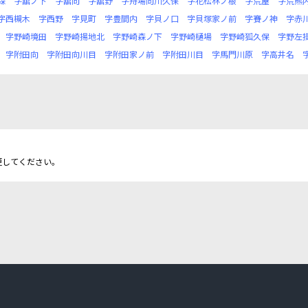
森
字舘ノ下
字舘向
字舘野
字舟場向川久保
字花松林ノ根
字荒屋
字荒熊
字西槻木
字西野
字見町
字豊間内
字貝ノ口
字貝塚家ノ前
字賽ノ神
字赤
字野崎境田
字野崎揚地北
字野崎森ノ下
字野崎樋場
字野崎狐久保
字野左
字附田向
字附田向川目
字附田家ノ前
字附田川目
字馬門川原
字高井名
更してください。