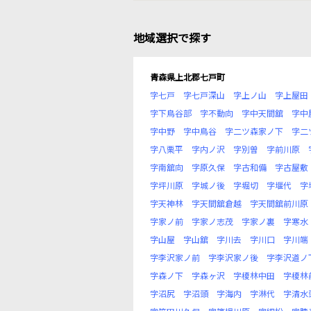
地域選択で探す
青森県上北郡七戸町
字七戸
字七戸深山
字上ノ山
字上屋田
字下鳥谷部
字不動向
字中天間舘
字中
字中野
字中鳥谷
字二ツ森家ノ下
字二
字八栗平
字内ノ沢
字別曽
字前川原
字南舘向
字原久保
字古和備
字古屋敷
字坪川原
字城ノ後
字堀切
字堰代
字
字天神林
字天間舘倉越
字天間舘前川原
字家ノ前
字家ノ志茂
字家ノ裏
字寒水
字山屋
字山舘
字川去
字川口
字川端
字李沢家ノ前
字李沢家ノ後
字李沢道ノ
字森ノ下
字森ヶ沢
字榎林中田
字榎林
字沼尻
字沼頭
字海内
字淋代
字清水