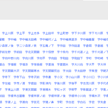
字上川原
字上平
字上志多
字上田坪
字上町野
字下タ川原
字下モ川原
屋敷
字中岫
字中岫太田嶋
字中岫村ノ上
字中岫東道添
字中岫番屋
字中岫
ツ森家ノ後
字二ツ森家ノ表
字五庵ノ下
字作田
字作田道
字倉岡
字倉越
字前左野
字前田
字北天間舘
字十役野
字十枝内
字千刈道ノ上
字千刈道ノ
字向中野川向
字向川原
字向平
字向田
字和田
字和田下
字哘
字哘崎
堰合
字堰根
字堰添
字塚長根
字夏焼
字夏間木
字大川向
字大平
字大林
字天間舘大沢
字天間舘寒水
字天間舘荒谷
字太田
字太田野
字夷堂
字姥
字寺下
字寺下山
字寺沢前
字寺裏
字小又
字小山川原
字小川口
字小川
字左組
字市ノ渡
字底田
字影津内
字後川原
字後平
字志茂川原
字手代
下
字東上川原
字東天間舘
字東槻木
字松ヶ沢
字柳平
字柴舘道ノ下
字栗
前田
字榎林古屋敷
字榎林家ノ前
字榎林家ノ後
字榎林小川向
字槻木沢
字
頭
字渡ノ上
字渡向
字犹花
字猪ノ鼻
字町
字白岩
字白石
字皀
字矢倉