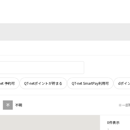
net 予約可
QT-netポイントが貯まる
QT-net SmartPay利用可
dポイ
不
不明
※一部
0件表示
1