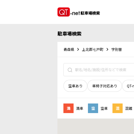
駐車場検索
駐車場検索
青森県
上北郡七戸町
字別曽
空車あり
車椅子対応あり
QT-
満
満車
空
空車
混
混雑