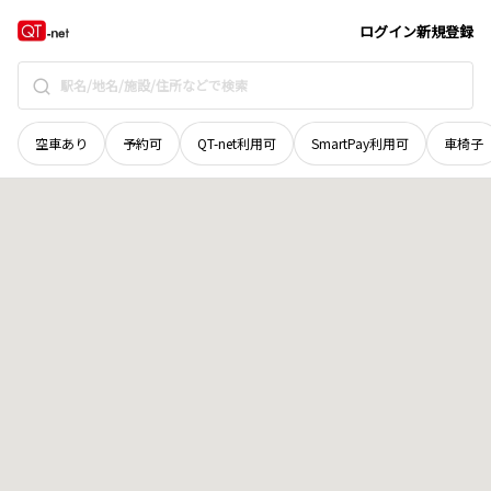
青森県
上北郡七戸町
字手代森
地域選択で探す
ログイン
新規登録
空車あり
予約可
QT-net利用可
SmartPay利用可
車椅子