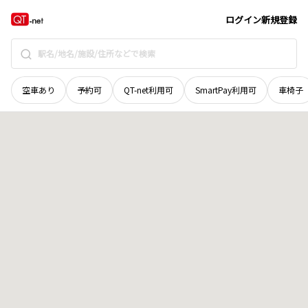
青森県
上北郡七戸町
字栗ノ木沢
地域選択で探す
ログイン
新規登録
空車あり
予約可
QT-net利用可
SmartPay利用可
車椅子