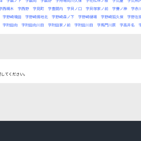
森
字舘ノ下
字舘向
字舘野
字舟場向川久保
字花松林ノ根
字荒屋
字荒熊
字西槻木
字西野
字見町
字豊間内
字貝ノ口
字貝塚家ノ前
字賽ノ神
字赤
字野崎境田
字野崎揚地北
字野崎森ノ下
字野崎樋場
字野崎狐久保
字野左
字附田向
字附田向川目
字附田家ノ前
字附田川目
字馬門川原
字高井名
更してください。