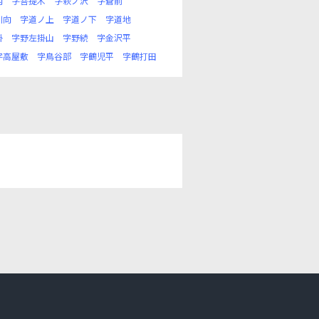
内
字菩提木
字萩ノ沢
字蒼前
川向
字道ノ上
字道ノ下
字道地
掛
字野左掛山
字野続
字金沢平
字高屋敷
字鳥谷部
字鶴児平
字鶴打田