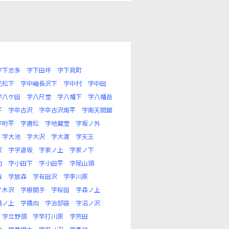
字下志多
字下田坪
字下見町
花松下
字中岫長沢下
字中村
字中田
字八ケ田
字八尺堂
字八幡下
字八幡岳
下
字卒古沢
字卒古沢南平
字南天間舘
字哘平
字唐松
字地蔵堂
字坂ノ外
字大池
字大沢
字大渡
字天王
沢
字宇道坂
字家ノ上
字家ノ下
向
字小田下
字小田平
字尾山頭
森
字放森
字有田沢
字李川原
ノ木沢
字根間手
字桜田
字森ノ上
橋ノ上
字橋向
字治部袋
字沼ノ沢
字立野頭
字竿打川原
字笊田