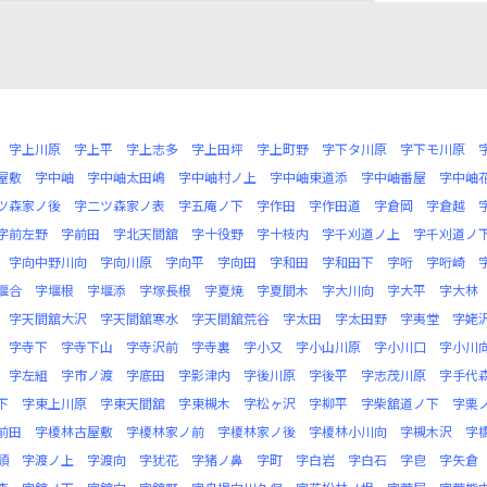
字上川原
字上平
字上志多
字上田坪
字上町野
字下タ川原
字下モ川原
屋敷
字中岫
字中岫太田嶋
字中岫村ノ上
字中岫東道添
字中岫番屋
字中岫
ツ森家ノ後
字二ツ森家ノ表
字五庵ノ下
字作田
字作田道
字倉岡
字倉越
字前左野
字前田
字北天間舘
字十役野
字十枝内
字千刈道ノ上
字千刈道ノ
字向中野川向
字向川原
字向平
字向田
字和田
字和田下
字哘
字哘崎
堰合
字堰根
字堰添
字塚長根
字夏焼
字夏間木
字大川向
字大平
字大林
字天間舘大沢
字天間舘寒水
字天間舘荒谷
字太田
字太田野
字夷堂
字姥
字寺下
字寺下山
字寺沢前
字寺裏
字小又
字小山川原
字小川口
字小川
字左組
字市ノ渡
字底田
字影津内
字後川原
字後平
字志茂川原
字手代
下
字東上川原
字東天間舘
字東槻木
字松ヶ沢
字柳平
字柴舘道ノ下
字栗
前田
字榎林古屋敷
字榎林家ノ前
字榎林家ノ後
字榎林小川向
字槻木沢
字
頭
字渡ノ上
字渡向
字犹花
字猪ノ鼻
字町
字白岩
字白石
字皀
字矢倉