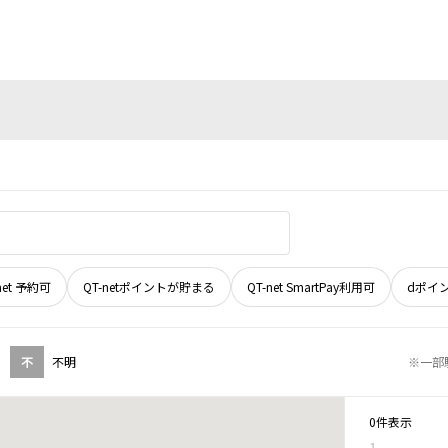
net 予約可
QT-netポイントが貯まる
QT-net SmartPay利用可
dポイ
不
不明
※一部
0件表示
1