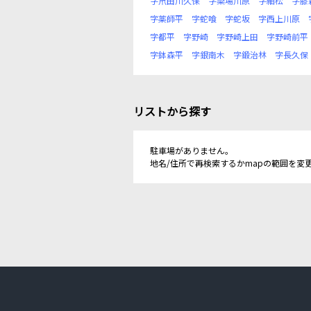
字笊田川久保
字簗場川原
字細松
字膝
字薬師平
字蛇喰
字蛇坂
字西上川原
字都平
字野崎
字野崎上田
字野崎前平
字鉢森平
字銀南木
字鍛治林
字長久保
リストから探す
駐車場がありません。
地名/住所で再検索するかmapの範囲を変