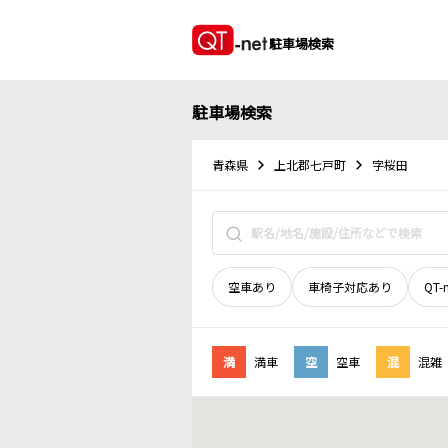
駐車場検索
駐車場検索
青森県
上北郡七戸町
字桜田
空車あり
車椅子対応あり
QT-
満
満車
空
空車
混
混雑