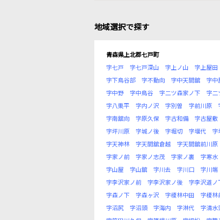
地域選択で探す
青森県上北郡七戸町
字七戸
字七戸深山
字上ノ山
字上屋田
字下鳥谷部
字不動向
字中天間舘
字中
字中野
字中鳥谷
字二ツ森家ノ下
字二
字八栗平
字内ノ沢
字別曽
字前川原
字南舘向
字原久保
字古和備
字古屋敷
字坪川原
字城ノ後
字堀切
字堰代
字
字天神林
字天間舘倉越
字天間舘前川原
字家ノ前
字家ノ志茂
字家ノ裏
字寒水
字山屋
字山舘
字川去
字川口
字川端
字李沢家ノ前
字李沢家ノ後
字李沢道ノ
字森ノ下
字森ヶ沢
字榎林中田
字榎林
字沼尻
字沼頭
字海内
字淋代
字清水