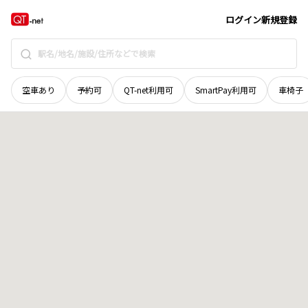
青森県
上北郡七戸町
字榎林前田
地域選択で探す
ログイン
新規登録
空車あり
予約可
QT-net利用可
SmartPay利用可
車椅子