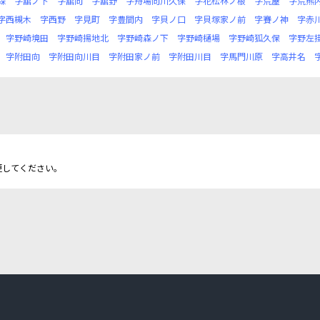
森
字舘ノ下
字舘向
字舘野
字舟場向川久保
字花松林ノ根
字荒屋
字荒熊
字西槻木
字西野
字見町
字豊間内
字貝ノ口
字貝塚家ノ前
字賽ノ神
字赤
字野崎境田
字野崎揚地北
字野崎森ノ下
字野崎樋場
字野崎狐久保
字野左
字附田向
字附田向川目
字附田家ノ前
字附田川目
字馬門川原
字高井名
更してください。