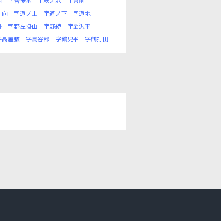
内
字菩提木
字萩ノ沢
字蒼前
川向
字道ノ上
字道ノ下
字道地
掛
字野左掛山
字野続
字金沢平
字高屋敷
字鳥谷部
字鶴児平
字鶴打田