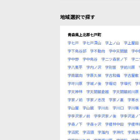
地域選択で探す
青森県上北郡七戸町
字七戸
字七戸深山
字上ノ山
字上屋田
字下鳥谷部
字不動向
字中天間舘
字中
字中野
字中鳥谷
字二ツ森家ノ下
字二
字八栗平
字内ノ沢
字別曽
字前川原
字南舘向
字原久保
字古和備
字古屋敷
字坪川原
字城ノ後
字堀切
字堰代
字
字天神林
字天間舘倉越
字天間舘前川原
字家ノ前
字家ノ志茂
字家ノ裏
字寒水
字山屋
字山舘
字川去
字川口
字川端
字李沢家ノ前
字李沢家ノ後
字李沢道ノ
字森ノ下
字森ヶ沢
字榎林中田
字榎林
字沼尻
字沼頭
字海内
字淋代
字清水