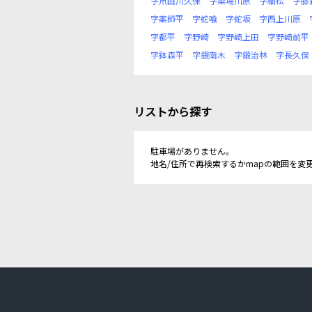
字笊田川久保
字簗場川原
字細松
字膝
字薬師平
字蛇喰
字蛇坂
字西上川原
字都平
字野崎
字野崎上田
字野崎前平
字鉢森平
字銀南木
字鍛治林
字長久保
リストから探す
駐車場がありません。
地名/住所で再検索するかmapの範囲を変