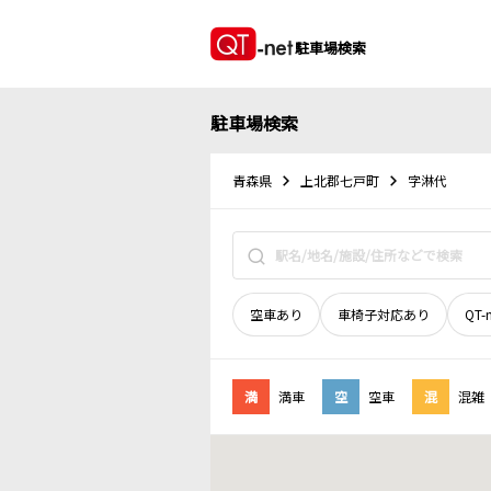
駐車場検索
駐車場検索
青森県
上北郡七戸町
字淋代
空車あり
車椅子対応あり
QT-
満
満車
空
空車
混
混雑