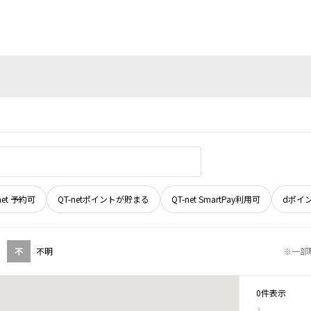
net 予約可
QT-netポイントが貯まる
QT-net SmartPay利用可
dポイ
不
不明
※一部
0件表示
1