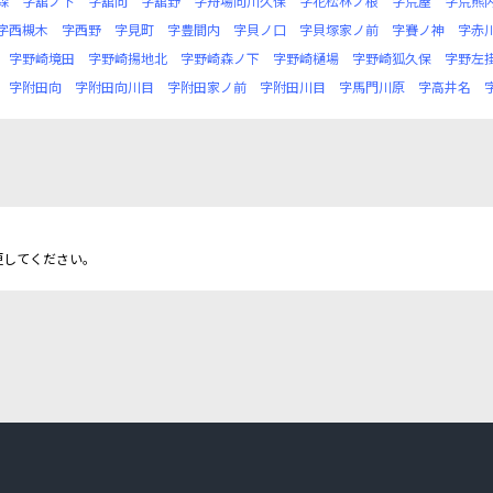
森
字舘ノ下
字舘向
字舘野
字舟場向川久保
字花松林ノ根
字荒屋
字荒熊
字西槻木
字西野
字見町
字豊間内
字貝ノ口
字貝塚家ノ前
字賽ノ神
字赤
字野崎境田
字野崎揚地北
字野崎森ノ下
字野崎樋場
字野崎狐久保
字野左
字附田向
字附田向川目
字附田家ノ前
字附田川目
字馬門川原
字高井名
更してください。