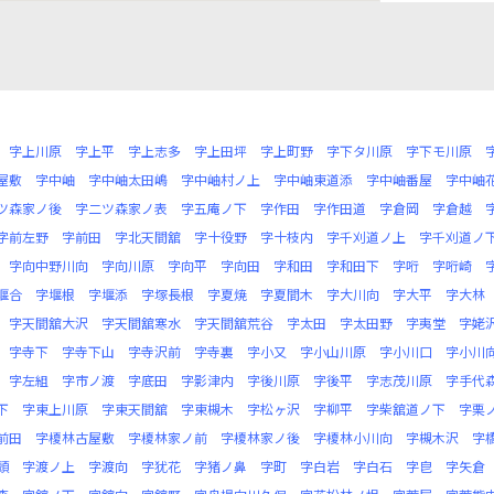
字上川原
字上平
字上志多
字上田坪
字上町野
字下タ川原
字下モ川原
屋敷
字中岫
字中岫太田嶋
字中岫村ノ上
字中岫東道添
字中岫番屋
字中岫
ツ森家ノ後
字二ツ森家ノ表
字五庵ノ下
字作田
字作田道
字倉岡
字倉越
字前左野
字前田
字北天間舘
字十役野
字十枝内
字千刈道ノ上
字千刈道ノ
字向中野川向
字向川原
字向平
字向田
字和田
字和田下
字哘
字哘崎
堰合
字堰根
字堰添
字塚長根
字夏焼
字夏間木
字大川向
字大平
字大林
字天間舘大沢
字天間舘寒水
字天間舘荒谷
字太田
字太田野
字夷堂
字姥
字寺下
字寺下山
字寺沢前
字寺裏
字小又
字小山川原
字小川口
字小川
字左組
字市ノ渡
字底田
字影津内
字後川原
字後平
字志茂川原
字手代
下
字東上川原
字東天間舘
字東槻木
字松ヶ沢
字柳平
字柴舘道ノ下
字栗
前田
字榎林古屋敷
字榎林家ノ前
字榎林家ノ後
字榎林小川向
字槻木沢
字
頭
字渡ノ上
字渡向
字犹花
字猪ノ鼻
字町
字白岩
字白石
字皀
字矢倉