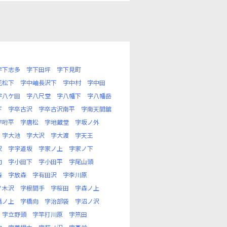
字下志多
字下田坪
字下見町
花松下
字中岫長沢下
字中村
字中田
字八ケ田
字八尺堂
字八幡下
字八幡岳
下
字卒古沢
字卒古沢南平
字南天間舘
字哘平
字唐松
字地蔵堂
字坂ノ外
字大池
字大沢
字大渡
字天王
沢
字宇道坂
字家ノ上
字家ノ下
向
字小田下
字小田平
字尾山頭
森
字放森
字有田沢
字李川原
ノ木沢
字根間手
字桜田
字森ノ上
橋ノ上
字橋向
字治部袋
字沼ノ沢
字立野頭
字竿打川原
字笊田