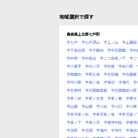
地域選択で探す
青森県上北郡七戸町
字七戸
字七戸深山
字上ノ山
字上屋田
字下鳥谷部
字不動向
字中天間舘
字中
字中野
字中鳥谷
字二ツ森家ノ下
字二
字八栗平
字内ノ沢
字別曽
字前川原
字南舘向
字原久保
字古和備
字古屋敷
字坪川原
字城ノ後
字堀切
字堰代
字
字天神林
字天間舘倉越
字天間舘前川原
字家ノ前
字家ノ志茂
字家ノ裏
字寒水
字山屋
字山舘
字川去
字川口
字川端
字李沢家ノ前
字李沢家ノ後
字李沢道ノ
字森ノ下
字森ヶ沢
字榎林中田
字榎林
字沼尻
字沼頭
字海内
字淋代
字清水