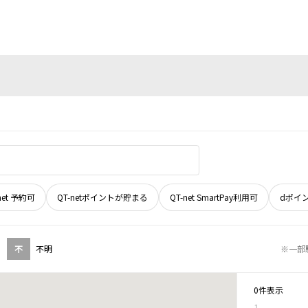
net 予約可
QT-netポイントが貯まる
QT-net SmartPay利用可
dポイ
不
不明
※一部
0件表示
1