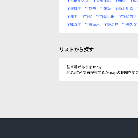
字笊田川久保
字簗場川原
字細松
字膝
字薬師平
字蛇喰
字蛇坂
字西上川原
字都平
字野崎
字野崎上田
字野崎前平
字鉢森平
字銀南木
字鍛治林
字長久保
リストから探す
駐車場がありません。
地名/住所で再検索するかmapの範囲を変