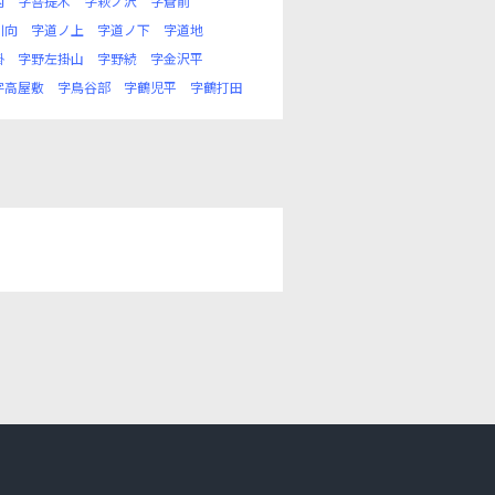
内
字菩提木
字萩ノ沢
字蒼前
川向
字道ノ上
字道ノ下
字道地
掛
字野左掛山
字野続
字金沢平
字高屋敷
字鳥谷部
字鶴児平
字鶴打田