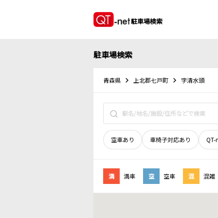
駐車場検索
駐車場検索
青森県
上北郡七戸町
字清水頭
空車あり
車椅子対応あり
QT-
満
満車
空
空車
混
混雑