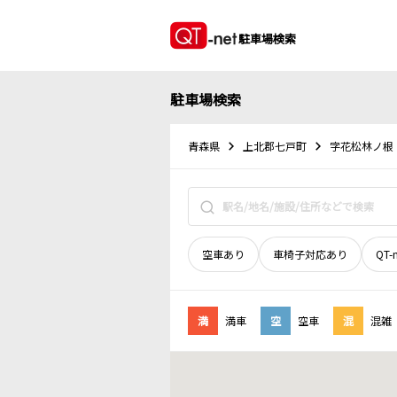
駐車場検索
駐車場検索
青森県
上北郡七戸町
字花松林ノ根
空車あり
車椅子対応あり
QT-
満
満車
空
空車
混
混雑