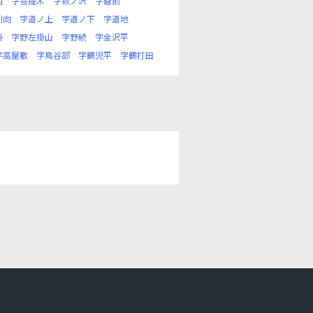
内
字菩提木
字萩ノ沢
字蒼前
川向
字道ノ上
字道ノ下
字道地
掛
字野左掛山
字野続
字金沢平
字高屋敷
字鳥谷部
字鶴児平
字鶴打田