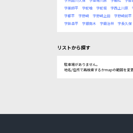
字笊田川久保
字簗場川原
字細松
字膝
字薬師平
字蛇喰
字蛇坂
字西上川原
字都平
字野崎
字野崎上田
字野崎前平
字鉢森平
字銀南木
字鍛治林
字長久保
リストから探す
駐車場がありません。
地名/住所で再検索するかmapの範囲を変