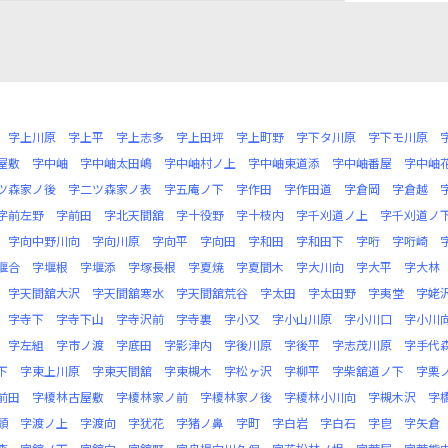
字上川原
字上平
字上志多
字上田坪
字上町野
字下タ川原
字下モ川原
屋敷
字中岫
字中岫太田嶋
字中岫村ノ上
字中岫東道添
字中岫番屋
字中岫
ツ森家ノ後
字二ツ森家ノ表
字五庵ノ下
字作田
字作田道
字倉岡
字倉越
字前左野
字前田
字北天間舘
字十役野
字十枝内
字千刈道ノ上
字千刈道ノ
字向中野川向
字向川原
字向平
字向田
字和田
字和田下
字哘
字哘崎
堰合
字堰根
字堰添
字塚長根
字夏焼
字夏間木
字大川向
字大平
字大林
字天間舘大沢
字天間舘寒水
字天間舘荒谷
字太田
字太田野
字夷堂
字姥
字寺下
字寺下山
字寺沢前
字寺裏
字小又
字小山川原
字小川口
字小川
字左組
字市ノ渡
字底田
字影津内
字後川原
字後平
字志茂川原
字手代
下
字東上川原
字東天間舘
字東槻木
字松ヶ沢
字柳平
字柴舘道ノ下
字栗
前田
字榎林古屋敷
字榎林家ノ前
字榎林家ノ後
字榎林小川向
字槻木沢
字
頭
字渡ノ上
字渡向
字犹花
字猪ノ鼻
字町
字白岩
字白石
字皀
字矢倉