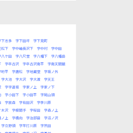
字下志多
字下田坪
字下見町
花松下
字中岫長沢下
字中村
字中田
字八ケ田
字八尺堂
字八幡下
字八幡岳
下
字卒古沢
字卒古沢南平
字南天間舘
字哘平
字唐松
字地蔵堂
字坂ノ外
字大池
字大沢
字大渡
字天王
沢
字宇道坂
字家ノ上
字家ノ下
向
字小田下
字小田平
字尾山頭
森
字放森
字有田沢
字李川原
ノ木沢
字根間手
字桜田
字森ノ上
橋ノ上
字橋向
字治部袋
字沼ノ沢
字立野頭
字竿打川原
字笊田