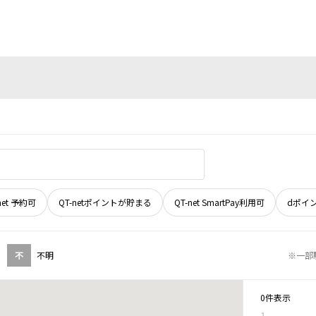
net 予約可
QT-netポイントが貯まる
QT-net SmartPay利用可
dポイ
不
不明
※一部
0件表示
1