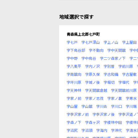
地域選択で探す
青森県上北郡七戸町
字七戸
字七戸深山
字上ノ山
字上屋田
字下鳥谷部
字不動向
字中天間舘
字中
字中野
字中鳥谷
字二ツ森家ノ下
字二
字八栗平
字内ノ沢
字別曽
字前川原
字南舘向
字原久保
字古和備
字古屋敷
字坪川原
字城ノ後
字堀切
字堰代
字
字天神林
字天間舘倉越
字天間舘前川原
字家ノ前
字家ノ志茂
字家ノ裏
字寒水
字山屋
字山舘
字川去
字川口
字川端
字李沢家ノ前
字李沢家ノ後
字李沢道ノ
字森ノ下
字森ヶ沢
字榎林中田
字榎林
字沼尻
字沼頭
字海内
字淋代
字清水