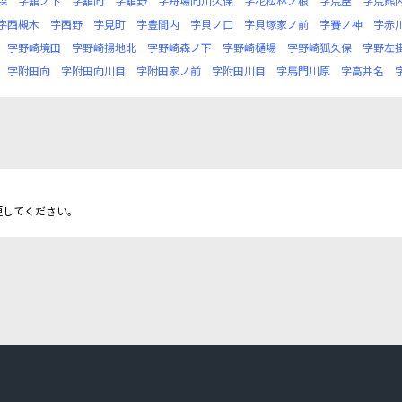
森
字舘ノ下
字舘向
字舘野
字舟場向川久保
字花松林ノ根
字荒屋
字荒熊
字西槻木
字西野
字見町
字豊間内
字貝ノ口
字貝塚家ノ前
字賽ノ神
字赤
字野崎境田
字野崎揚地北
字野崎森ノ下
字野崎樋場
字野崎狐久保
字野左
字附田向
字附田向川目
字附田家ノ前
字附田川目
字馬門川原
字高井名
更してください。