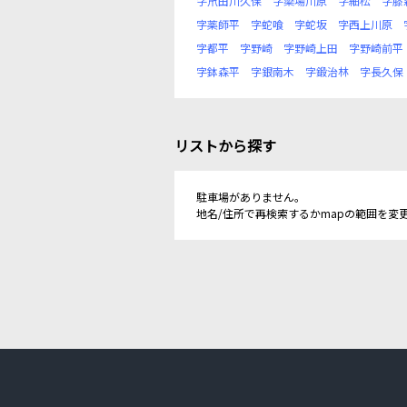
字笊田川久保
字簗場川原
字細松
字膝
字薬師平
字蛇喰
字蛇坂
字西上川原
字都平
字野崎
字野崎上田
字野崎前平
字鉢森平
字銀南木
字鍛治林
字長久保
リストから探す
駐車場がありません。
地名/住所で再検索するかmapの範囲を変