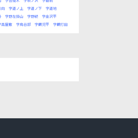
内
字菩提木
字萩ノ沢
字蒼前
川向
字道ノ上
字道ノ下
字道地
掛
字野左掛山
字野続
字金沢平
字高屋敷
字鳥谷部
字鶴児平
字鶴打田