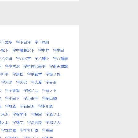
字下志多
字下田坪
字下見町
花松下
字中岫長沢下
字中村
字中田
字八ケ田
字八尺堂
字八幡下
字八幡岳
下
字卒古沢
字卒古沢南平
字南天間舘
字哘平
字唐松
字地蔵堂
字坂ノ外
字大池
字大沢
字大渡
字天王
沢
字宇道坂
字家ノ上
字家ノ下
向
字小田下
字小田平
字尾山頭
森
字放森
字有田沢
字李川原
ノ木沢
字根間手
字桜田
字森ノ上
橋ノ上
字橋向
字治部袋
字沼ノ沢
字立野頭
字竿打川原
字笊田