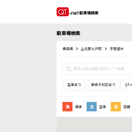
駐車場検索
駐車場検索
青森県
上北郡七戸町
字菩提木
空車あり
車椅子対応あり
QT-
満
満車
空
空車
混
混雑