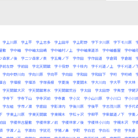
字上川原
字上平
字上志多
字上田坪
字上町野
字下タ川原
字下モ川原
屋敷
字中岫
字中岫太田嶋
字中岫村ノ上
字中岫東道添
字中岫番屋
字中岫
ツ森家ノ後
字二ツ森家ノ表
字五庵ノ下
字作田
字作田道
字倉岡
字倉越
字前左野
字前田
字北天間舘
字十役野
字十枝内
字千刈道ノ上
字千刈道ノ
字向中野川向
字向川原
字向平
字向田
字和田
字和田下
字哘
字哘崎
堰合
字堰根
字堰添
字塚長根
字夏焼
字夏間木
字大川向
字大平
字大林
字天間舘大沢
字天間舘寒水
字天間舘荒谷
字太田
字太田野
字夷堂
字姥
字寺下
字寺下山
字寺沢前
字寺裏
字小又
字小山川原
字小川口
字小川
字左組
字市ノ渡
字底田
字影津内
字後川原
字後平
字志茂川原
字手代
下
字東上川原
字東天間舘
字東槻木
字松ヶ沢
字柳平
字柴舘道ノ下
字栗
前田
字榎林古屋敷
字榎林家ノ前
字榎林家ノ後
字榎林小川向
字槻木沢
字
頭
字渡ノ上
字渡向
字犹花
字猪ノ鼻
字町
字白岩
字白石
字皀
字矢倉