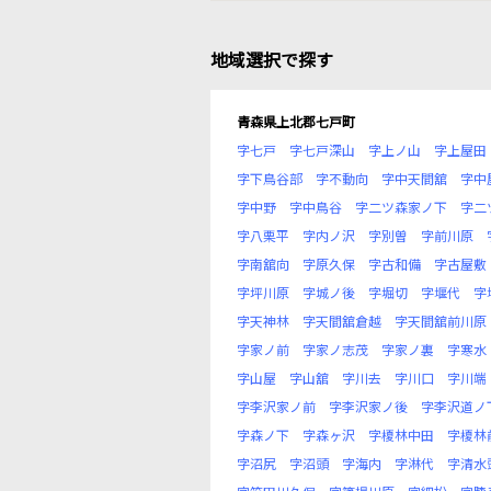
地域選択で探す
青森県上北郡七戸町
字七戸
字七戸深山
字上ノ山
字上屋田
字下鳥谷部
字不動向
字中天間舘
字中
字中野
字中鳥谷
字二ツ森家ノ下
字二
字八栗平
字内ノ沢
字別曽
字前川原
字南舘向
字原久保
字古和備
字古屋敷
字坪川原
字城ノ後
字堀切
字堰代
字
字天神林
字天間舘倉越
字天間舘前川原
字家ノ前
字家ノ志茂
字家ノ裏
字寒水
字山屋
字山舘
字川去
字川口
字川端
字李沢家ノ前
字李沢家ノ後
字李沢道ノ
字森ノ下
字森ヶ沢
字榎林中田
字榎林
字沼尻
字沼頭
字海内
字淋代
字清水