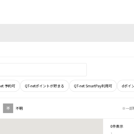
net 予約可
QT-netポイントが貯まる
QT-net SmartPay利用可
dポイ
不
不明
※一部
0件表示
1