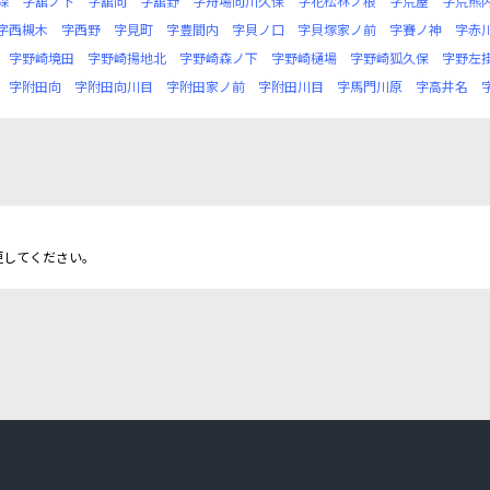
森
字舘ノ下
字舘向
字舘野
字舟場向川久保
字花松林ノ根
字荒屋
字荒熊
字西槻木
字西野
字見町
字豊間内
字貝ノ口
字貝塚家ノ前
字賽ノ神
字赤
字野崎境田
字野崎揚地北
字野崎森ノ下
字野崎樋場
字野崎狐久保
字野左
字附田向
字附田向川目
字附田家ノ前
字附田川目
字馬門川原
字高井名
更してください。