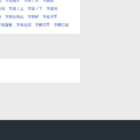
内
字菩提木
字萩ノ沢
字蒼前
川向
字道ノ上
字道ノ下
字道地
掛
字野左掛山
字野続
字金沢平
字高屋敷
字鳥谷部
字鶴児平
字鶴打田