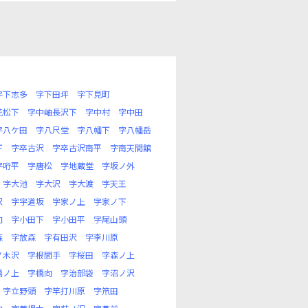
字下志多
字下田坪
字下見町
花松下
字中岫長沢下
字中村
字中田
字八ケ田
字八尺堂
字八幡下
字八幡岳
下
字卒古沢
字卒古沢南平
字南天間舘
字哘平
字唐松
字地蔵堂
字坂ノ外
字大池
字大沢
字大渡
字天王
沢
字宇道坂
字家ノ上
字家ノ下
向
字小田下
字小田平
字尾山頭
森
字放森
字有田沢
字李川原
ノ木沢
字根間手
字桜田
字森ノ上
橋ノ上
字橋向
字治部袋
字沼ノ沢
字立野頭
字竿打川原
字笊田