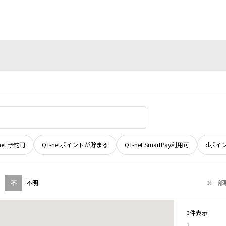
net 予約可
QT-netポイントが貯まる
QT-net SmartPay利用可
dポイ
不
不明
※一部
0件表示
1