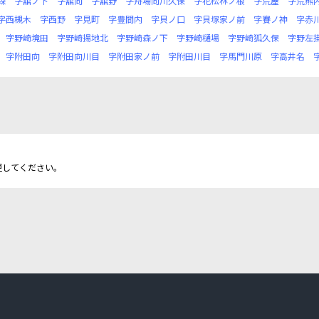
森
字舘ノ下
字舘向
字舘野
字舟場向川久保
字花松林ノ根
字荒屋
字荒熊
字西槻木
字西野
字見町
字豊間内
字貝ノ口
字貝塚家ノ前
字賽ノ神
字赤
字野崎境田
字野崎揚地北
字野崎森ノ下
字野崎樋場
字野崎狐久保
字野左
字附田向
字附田向川目
字附田家ノ前
字附田川目
字馬門川原
字高井名
更してください。