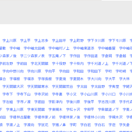
字上川原
字上平
字上志多
字上田坪
字上町野
字下タ川原
字下モ川原
屋敷
字中岫
字中岫太田嶋
字中岫村ノ上
字中岫東道添
字中岫番屋
字中岫
ツ森家ノ後
字二ツ森家ノ表
字五庵ノ下
字作田
字作田道
字倉岡
字倉越
字前左野
字前田
字北天間舘
字十役野
字十枝内
字千刈道ノ上
字千刈道ノ
字向中野川向
字向川原
字向平
字向田
字和田
字和田下
字哘
字哘崎
堰合
字堰根
字堰添
字塚長根
字夏焼
字夏間木
字大川向
字大平
字大林
字天間舘大沢
字天間舘寒水
字天間舘荒谷
字太田
字太田野
字夷堂
字姥
字寺下
字寺下山
字寺沢前
字寺裏
字小又
字小山川原
字小川口
字小川
字左組
字市ノ渡
字底田
字影津内
字後川原
字後平
字志茂川原
字手代
下
字東上川原
字東天間舘
字東槻木
字松ヶ沢
字柳平
字柴舘道ノ下
字栗
前田
字榎林古屋敷
字榎林家ノ前
字榎林家ノ後
字榎林小川向
字槻木沢
字
頭
字渡ノ上
字渡向
字犹花
字猪ノ鼻
字町
字白岩
字白石
字皀
字矢倉