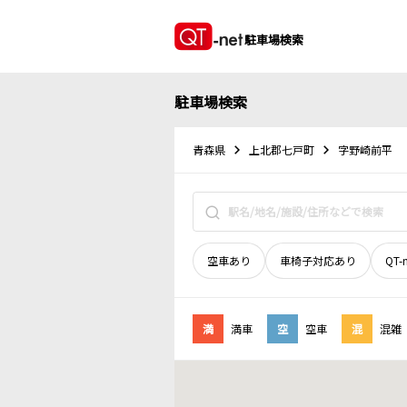
駐車場検索
駐車場検索
青森県
上北郡七戸町
字野崎前平
空車あり
車椅子対応あり
QT-
満
満車
空
空車
混
混雑