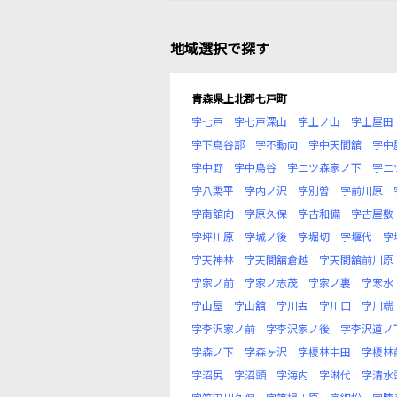
地域選択で探す
青森県上北郡七戸町
字七戸
字七戸深山
字上ノ山
字上屋田
字下鳥谷部
字不動向
字中天間舘
字中
字中野
字中鳥谷
字二ツ森家ノ下
字二
字八栗平
字内ノ沢
字別曽
字前川原
字南舘向
字原久保
字古和備
字古屋敷
字坪川原
字城ノ後
字堀切
字堰代
字
字天神林
字天間舘倉越
字天間舘前川原
字家ノ前
字家ノ志茂
字家ノ裏
字寒水
字山屋
字山舘
字川去
字川口
字川端
字李沢家ノ前
字李沢家ノ後
字李沢道ノ
字森ノ下
字森ヶ沢
字榎林中田
字榎林
字沼尻
字沼頭
字海内
字淋代
字清水