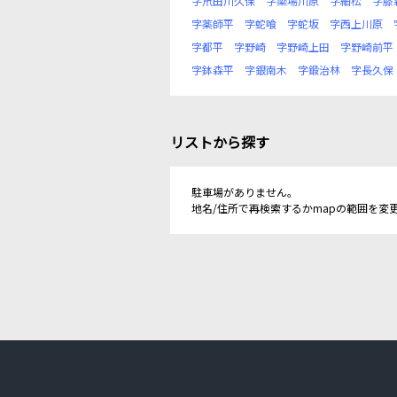
字笊田川久保
字簗場川原
字細松
字膝
字薬師平
字蛇喰
字蛇坂
字西上川原
字都平
字野崎
字野崎上田
字野崎前平
字鉢森平
字銀南木
字鍛治林
字長久保
リストから探す
駐車場がありません。
地名/住所で再検索するかmapの範囲を変