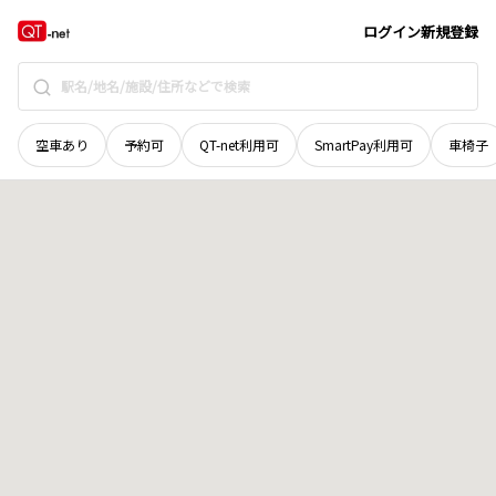
青森県
上北郡七戸町
字野続
地域選択で探す
ログイン
新規登録
空車あり
予約可
QT-net利用可
SmartPay利用可
車椅子