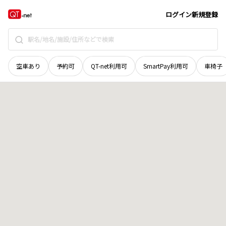
青森県
上北郡六戸町
大字柳町
地域選択で探す
ログイン
新規登録
空車あり
予約可
QT-net利用可
SmartPay利用可
車椅子