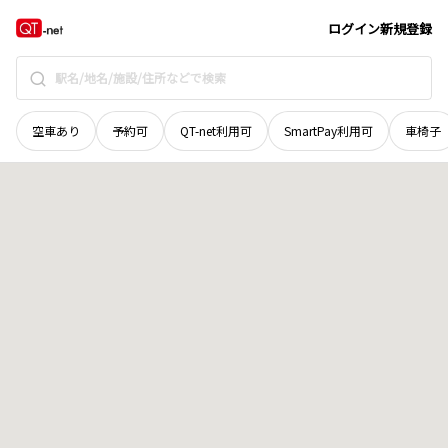
青森県
上北郡東北町
字乙供山
地域選択で探す
ログイン
新規登録
空車あり
予約可
QT-net利用可
SmartPay利用可
車椅子