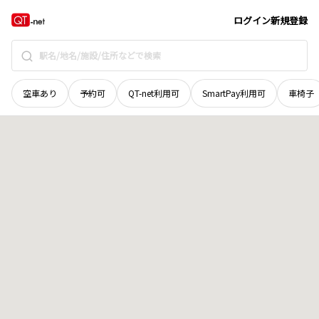
青森県
上北郡東北町
字堤尻
地域選択で探す
ログイン
新規登録
空車あり
予約可
QT-net利用可
SmartPay利用可
車椅子