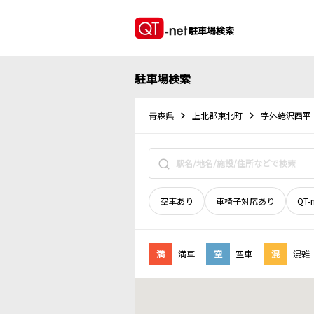
駐車場検索
駐車場検索
青森県
上北郡東北町
字外蛯沢西平
空車あり
車椅子対応あり
QT-
満
満車
空
空車
混
混雑