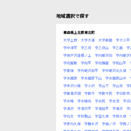
地域選択で探す
青森県上北郡東北町
大字上野
大字大浦
大字新舘
字ガス平
字中津平
字乙供
字乙供山
字乙越
字
字保戸沢道橋ノ上
字内蛯沢向
字内蛯沢
字向屋敷
字向平
字向籏屋
字和山平
字夏焼
字外蛯沢前平
字外蛯沢北久保
字夫雑原
字夫雑原下山
字夫雑原山中
字寺沢川端
字小沢
字山下
字山添
字
字敏蕩沢頭
字数牛
字数牛尻
字日影林
字水喰
字水喰向
字水尻
字水流
字沼
字湯沢
字湯沢平
字湯田平
字滝沢
字
字石文
字秋取山
字空久保
字笹久保
字蓼内久保
字藤木沢
字袖ノ沢
字西ノ