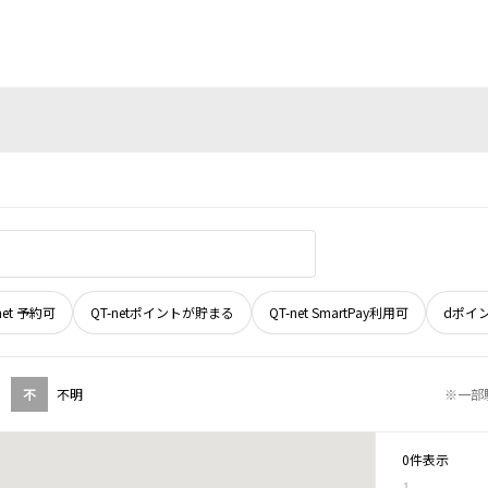
net 予約可
QT-netポイントが貯まる
QT-net SmartPay利用可
dポイ
不
不明
※一部
0件表示
1