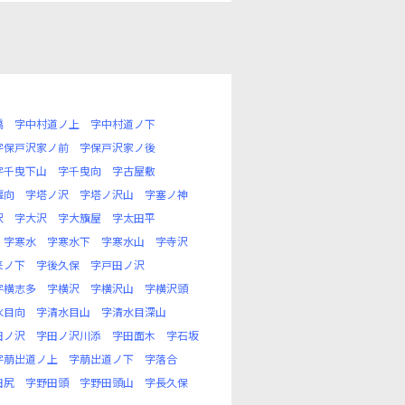
橋
字中村道ノ上
字中村道ノ下
字保戸沢家ノ前
字保戸沢家ノ後
字千曳下山
字千曳向
字古屋敷
堰向
字塔ノ沢
字塔ノ沢山
字塞ノ神
沢
字大沢
字大籏屋
字太田平
字寒水
字寒水下
字寒水山
字寺沢
来ノ下
字後久保
字戸田ノ沢
字横志多
字横沢
字横沢山
字横沢頭
水目向
字清水目山
字清水目深山
田ノ沢
字田ノ沢川添
字田面木
字石坂
字萠出道ノ上
字萠出道ノ下
字落合
田尻
字野田頭
字野田頭山
字長久保