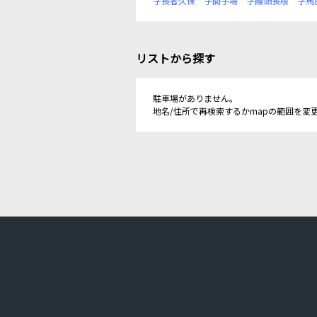
字長者久保
字間手場
字饅頭長根
字馬
リストから探す
駐車場がありません。
地名/住所で再検索するかmapの範囲を変