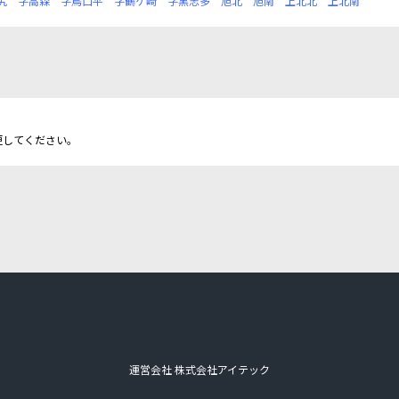
尻
字高森
字鳥口平
字鶴ケ崎
字黒志多
旭北
旭南
上北北
上北南
更してください。
運営会社 株式会社アイテック