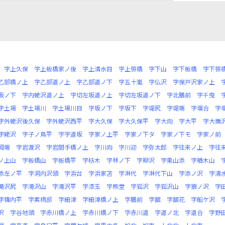
字上久保
字上板橋家ノ後
字上清水目
字上笹橋
字下山
字下板橋
字下笹
乙部橋ノ上
字乙部道ノ上
字乙部道ノ下
字五十嵐
字仏沢
字保戸沢家ノ上
坂ノ下
字内蛯沢道ノ上
字切左坂道ノ上
字切左坂道ノ下
字北膳前
字千曳
字土場
字土場川
字土場川目
字坂ノ下
字坂下
字堤尻
字堤端
字堰合
字
字外蛯沢後久保
字外蛯沢西平
字大久保
字大久保平
字大向
字大平
字大撫
字姥沢
字子ノ鳥平
字宇道坂
字家ノ上平
字家ノ下タ
字家ノ下モ
字家ノ前
岡端
字岩渡沢
字岩間手橋ノ上
字川向
字川迎
字弥太郎
字往来ノ上
字往
ノ上山
字板橋山
字板橋平
字枋木
字林ノ下
字柳沢
字栗山添
字楢木山
添左ノ平
字洞内沢頭
字浜台
字浜家苫
字淋代
字淋代下山
字添ノ沢
字清
滝沢尻
字滝沢山
字滝沢平
字漆玉
字熊堂
字狐沢
字狐沢山
字狼ノ沢
字
字篠内平
字素柄邸
字細津
字細津橋ノ上
字膳前
字舘
字舘花
字船ケ沢
沢
字谷地頭
字赤川橋ノ上
字赤川橋ノ下
字赤川道
字道ノ北
字道合
字野