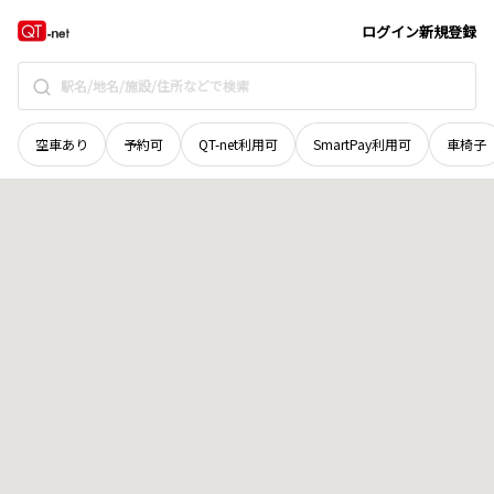
青森県
上北郡東北町
字笹久保
地域選択で探す
ログイン
新規登録
空車あり
予約可
QT-net利用可
SmartPay利用可
車椅子