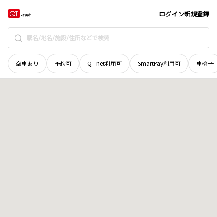
青森県
上北郡東北町
字高森
地域選択で探す
ログイン
新規登録
空車あり
予約可
QT-net利用可
SmartPay利用可
車椅子