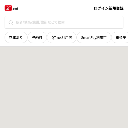
青森県
上北郡横浜町
字イタヤノ木
地域選択で探す
ログイン
新規登録
空車あり
予約可
QT-net利用可
SmartPay利用可
車椅子