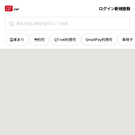
青森県
上北郡横浜町
字上イタヤノ木
地域選択で探す
ログイン
新規登録
空車あり
予約可
QT-net利用可
SmartPay利用可
車椅子