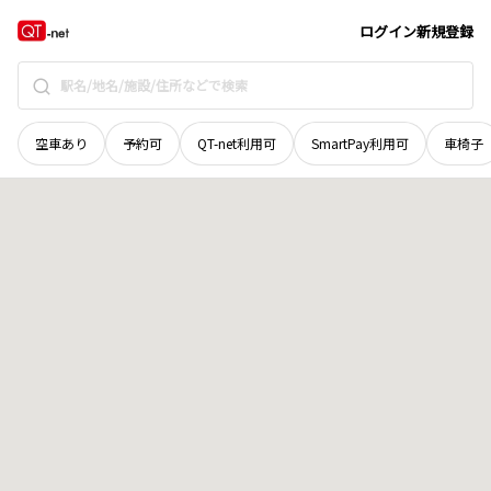
青森県
上北郡横浜町
字横浜
地域選択で探す
ログイン
新規登録
空車あり
予約可
QT-net利用可
SmartPay利用可
車椅子