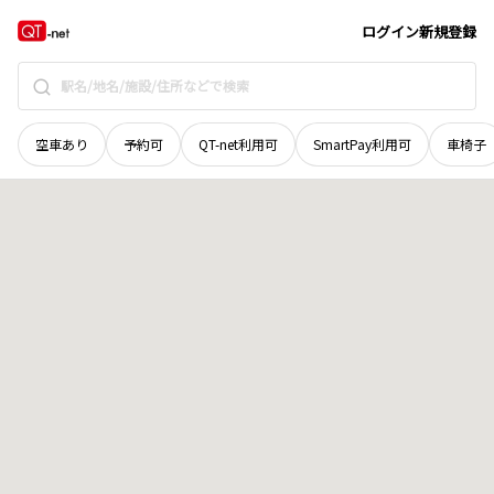
青森県
上北郡横浜町
字獅子沢平
地域選択で探す
ログイン
新規登録
空車あり
予約可
QT-net利用可
SmartPay利用可
車椅子