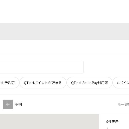
net 予約可
QT-netポイントが貯まる
QT-net SmartPay利用可
dポイ
不
不明
※一部
0件表示
1