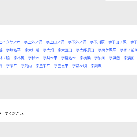
上イタヤノ木
字上外ノ沢
字上田ノ沢
字下外ノ沢
字下川原
字下田ノ沢
字
越
字塚名平
字大川端
字大畑
字大豆田
字太郎須田
字夷ケ沢平
字家ノ前
林ノ脇
字林尻
字桧木
字梨木平
字椛名木
字横浜
字泊川
字浜懸
字浜田
目
字茅平
字荒内
字豊栄平
字雲雀平
字鶏ケ唄
字鶏沢
更してください。