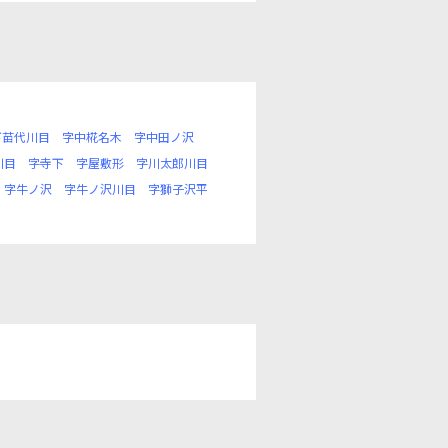
下苗代川目
字中椛名木
字中田ノ沢
川目
字寺下
字屋敷形
字川太郎川目
字牛ノ沢
字牛ノ沢川目
字獅子沢平