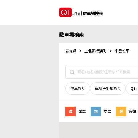
駐車場検索
駐車場検索
青森県
上北郡横浜町
字雲雀平
空車あり
車椅子対応あり
QT-
満
満車
空
空車
混
混雑