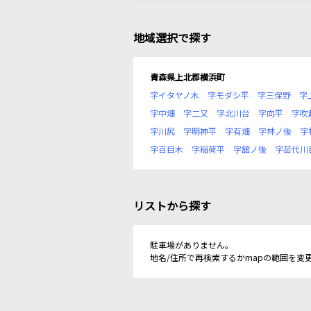
地域選択で探す
青森県上北郡横浜町
字イタヤノ木
字モダシ平
字三保野
字
字中畑
字二又
字北川台
字向平
字吹
字川尻
字明神平
字有畑
字林ノ後
字
字百目木
字稲荷平
字舘ノ後
字苗代川
リストから探す
駐車場がありません。
地名/住所で再検索するかmapの範囲を変