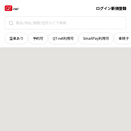
青森県
上北郡野辺地町
字下上田表
地域選択で探す
ログイン
新規登録
空車あり
予約可
QT-net利用可
SmartPay利用可
車椅子