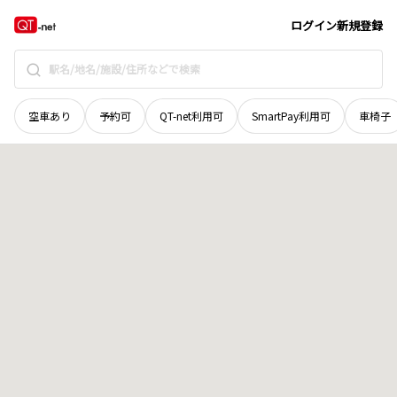
青森県
上北郡野辺地町
字古明前
地域選択で探す
ログイン
新規登録
空車あり
予約可
QT-net利用可
SmartPay利用可
車椅子