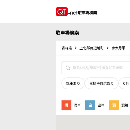
駐車場検索
駐車場検索
青森県
上北郡野辺地町
字大月平
空車あり
車椅子対応あり
QT-
満
満車
空
空車
混
混雑