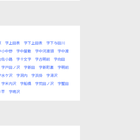
原
字上田表
字下上田表
字下与田川
中小中野
字中屋敷
字中河渡頭
字中渡
助佐小路
字十文字
字古明前
字向田
字戸田ノ沢
字新田
字新町裏
字明前
字水ケ沢
字洞内
字浜掛
字湯沢
字米内沢
字船橋
字荒田ノ沢
字蟹田
井平
字鳴沢