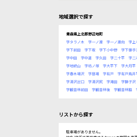
地域選択で探す
青森県上北郡野辺地町
字タラノ木
字一ノ渡
字一ノ渡向
字上
字下前田
字下坂
字下小中野
字下御手
字中田
字中道
字久田
字二十平
字二
字地続山
字坊ノ塚
字大平下
字大月平
字春木場沢
字昼場
字有戸
字有戸鳥井
字湯沢出口
字湯沢尻
字滝田
字獅子沢
字観音林前田
字観音林後
字観音林脇
リストから探す
駐車場がありません。