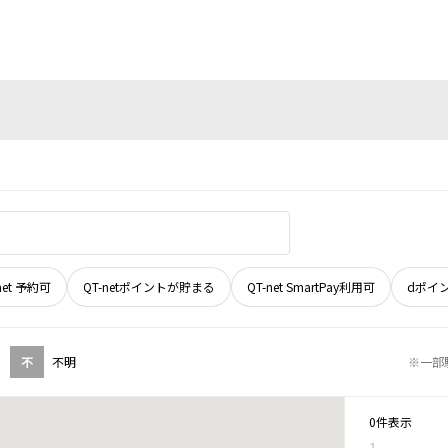
net 予約可
QT-netポイントが貯まる
QT-net SmartPay利用可
dポイ
不
不明
※一部
0件表示
1