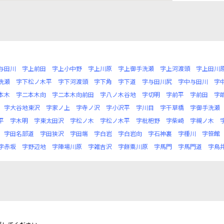
与田川
字上前田
字上小中野
字上川原
字上御手洗瀬
字上河渡頭
字上田川
洗瀬
字下松ノ木平
字下河渡頭
字下角
字下道
字与田川尻
字中与田川
字
本木
字二本木向
字二本木向前田
字八ノ木谷地
字切明
字前平
字前田
字
字大谷地東沢
字家ノ上
字寺ノ沢
字小沢平
字川目
字干草橋
字御手洗瀬
平
字木明
字東太田沢
字松ノ木
字松ノ木平
字枇杷野
字柴崎
字槻ノ木
字田名部道
字田狭沢
字田端
字白岩
字白岩向
字石神裏
字種川
字笹館
字赤坂
字野辺地
字陣場川原
字雑吉沢
字餅粟川原
字馬門
字馬門道
字鳥