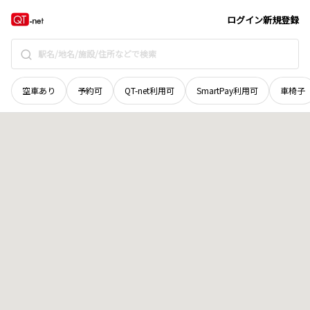
青森県
上北郡野辺地町
字御手洗瀬
地域選択で探す
ログイン
新規登録
空車あり
予約可
QT-net利用可
SmartPay利用可
車椅子