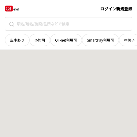
青森県
上北郡野辺地町
字柴崎
地域選択で探す
ログイン
新規登録
空車あり
予約可
QT-net利用可
SmartPay利用可
車椅子